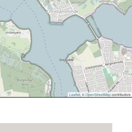
Leaflet
, ©
OpenStreetMap
contributors